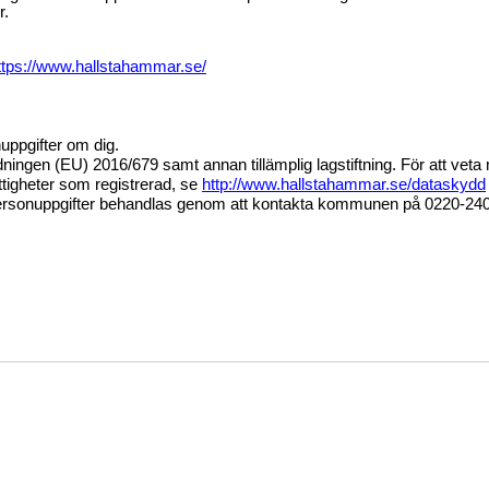
r.
ttps://www.hallstahammar.se/
nuppgifter om dig.
ningen (EU) 2016/679 samt annan tillämplig lagstiftning. För att vet
ttigheter som registrerad, se
http://www.hallstahammar.se/dataskydd
a personuppgifter behandlas genom att kontakta kommunen på 0220-240 