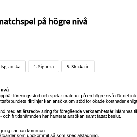
matchspel på högre nivå
dsgranska
4. Signera
5. Skicka in
nivå
bär föreningsstöd och spelar matcher på en högre nivå där det inte
ttsförbundets riktlinjer kan ansöka om stöd för ökade kostnader enligt
nd med att årsredovisning för föregående verksamhetsår inlämnas til
ur- och fritidsnämnden har hanterat ansökan samt fattat beslut.
äggning i annan kommun
ka åtgärder som uppkommit så som specialstädning.