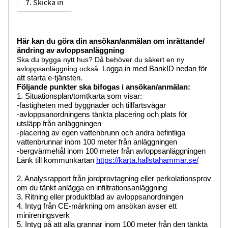
7. Skicka in
Här kan du göra din ansökan/anmälan om inrättande/
ändring av avloppsanläggning
Ska du bygga nytt hus? Då behöver du säkert en ny
avloppsanläggning också.
Logga in med BankID nedan för
att starta e-tjänsten.
Följande punkter ska bifogas i ansökan/anmälan:
1. Situationsplan/tomtkarta som visar:
-fastigheten med byggnader och tillfartsvägar
-avloppsanordningens tänkta placering och plats för
utsläpp från anläggningen
-placering av egen vattenbrunn och andra befintliga
vattenbrunnar inom 100 meter från anläggningen
-bergvärmehål inom 100 meter från avloppsanläggningen
Länk till kommunkartan
https://karta.hallstahammar.se/
2. Analysrapport från jordprovtagning eller perkolationsprov
om du tänkt anlägga en infiltrationsanläggning
3. Ritning eller produktblad av avloppsanordningen
4. Intyg från CE-märkning om ansökan avser ett
minireningsverk
5. Intyg på att alla grannar inom 100 meter från den tänkta