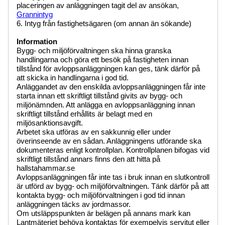
placeringen av anläggningen tagit del av ansökan,
Grannintyg
6. Intyg från fastighetsägaren (om annan än sökande)
Information
Bygg- och miljöförvaltningen ska hinna granska
handlingarna och göra ett besök på fastigheten innan
tillstånd för avloppsanläggningen kan ges, tänk därför på
att skicka in handlingarna i god tid.
Anläggandet av den enskilda avloppsanläggningen får inte
starta innan ett skriftligt tillstånd givits av bygg- och
miljönämnden. Att anlägga en avloppsanläggning innan
skriftligt tillstånd erhållits är belagt med en
miljösanktionsavgift.
Arbetet ska utföras av en sakkunnig eller under
överinseende av en sådan. Anläggningens utförande ska
dokumenteras enligt kontrollplan. Kontrollplanen bifogas vid
skriftligt tillstånd annars finns den att hitta på
hallstahammar.se
Avloppsanläggningen får inte tas i bruk innan en slutkontroll
är utförd av bygg- och miljöförvaltningen. Tänk därför på att
kontakta bygg- och miljöförvaltningen i god tid innan
anläggningen täcks av jordmassor.
Om utsläppspunkten är belägen på annans mark kan
Lantmäteriet behöva kontaktas för exempelvis servitut eller