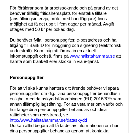
För föräldrar som är arbetssökande och på grund av det
behöver tillfällig fritidshemsplats för enstaka tillfälle
(anställningsintervju, möte med handläggare) finns
möjlighet att få det upp till fem dagar per månad. Avgift
uttages med 50 kr per bokad dag.
Du behöver fylla i personuppgifter, e-postadress och ha
tillgång till BankID för inloggning och signering (elektronisk
underskrift). Kom ihåg att lämna in en aktuell
inkomstuppgift också, finns på
www.hallstahammar.se
att
hämta som blankett eller skicka in via e-tjänst.
Personuppgifter
För att vi ska kunna hantera ditt ärende behöver vi spara
personuppgifter om dig. Dina personuppgifter behandlas i
enlighet med dataskyddsförordningen (EU) 2016/679 samt
annan tillämplig lagstiftning. För att veta mer om varför och
hur länge dina personuppgifter behandlas och dina
rättigheter som registrerad, se
http://www.hallstahammar.se/dataskydd
Du kan alltid begära att få ta del av informationen om hur
dina personuppgifter behandlas genom att kontakta