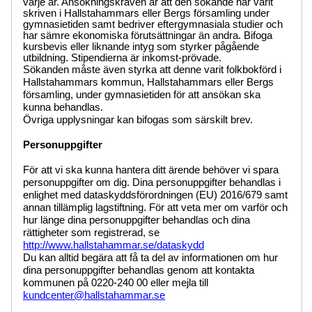
varje år. Ansökningskraven är att den sökande har varit
skriven i Hallstahammars eller Bergs församling under
gymnasietiden samt bedriver eftergymnasiala studier och
har sämre ekonomiska förutsättningar än andra. Bifoga
kursbevis eller liknande intyg som styrker pågående
utbildning. Stipendierna är inkomst-prövade.
Sökanden måste även styrka att denne varit folkbokförd i
Hallstahammars kommun, Hallstahammars eller Bergs
församling, under gymnasietiden för att ansökan ska
kunna behandlas.
Övriga upplysningar kan bifogas som särskilt brev.
Personuppgifter
För att vi ska kunna hantera ditt ärende behöver vi spara
personuppgifter om dig. Dina personuppgifter behandlas i
enlighet med dataskyddsförordningen (EU) 2016/679 samt
annan tillämplig lagstiftning. För att veta mer om varför och
hur länge dina personuppgifter behandlas och dina
rättigheter som registrerad, se
http://www.hallstahammar.se/dataskydd
Du kan alltid begära att få ta del av informationen om hur
dina personuppgifter behandlas genom att kontakta
kommunen på 0220-240 00 eller mejla till
kundcenter@hallstahammar.se