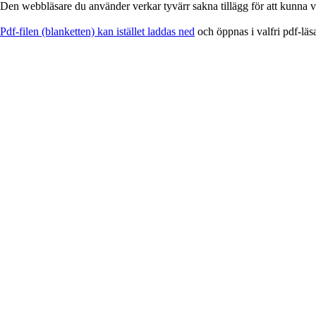
Den webbläsare du använder verkar tyvärr sakna tillägg för att kunna vi
EService
Pdf-filen (blanketten) kan istället laddas ned
och öppnas i valfri pdf-läs
-
Blankett
för
utskrift